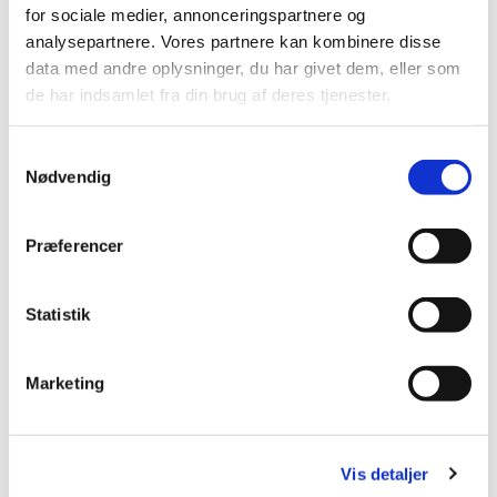
Udov
for sociale medier, annonceringspartnere og
analysepartnere. Vores partnere kan kombinere disse
data med andre oplysninger, du har givet dem, eller som
de har indsamlet fra din brug af deres tjenester.
S
Nødvendig
a
m
t
Præferencer
y
k
k
Statistik
e
v
Marketing
er blomster i den medfølgende vase (der kan dog
a
erhverves 1 ekstra vase), samt kranse og puder til
l
jul, kan der ikke foretages udsmykning eller
g
beplantning på arealet.
Vis detaljer