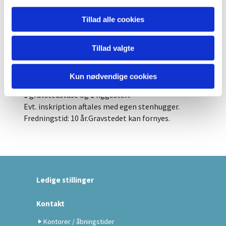
Liggesten købes gennem kirkegården, og evt.
inskription skal være nedhugget i pladen.
Tillad alle cookies
Ved gravstedkøb betales vedligeholdelse for hele
fredningsperioden.
Tillad valgte
Gravstedstypen findes på begge kirkegårde.
Når man anskaffer sig mindelundsgrav til urner,
Kun nødvendige cookies
betales der for erhvervelse, vedligeholdelse,
1 gravstedsvase og 1 liggesten.
Evt. inskription aftales med egen stenhugger.
Fredningstid: 10 år.Gravstedet kan fornyes.
Ledige stillinger
Kontakt
Kontorer / åbningstider