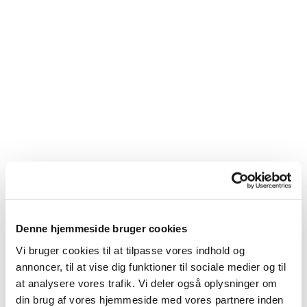
Mindelund for urner (MLB)
Denne hjemmeside bruger cookies
Vi bruger cookies til at tilpasse vores indhold og
Urnebegravelse i plæne. Der er plads til 2 urner i
annoncer, til at vise dig funktioner til sociale medier og til
hvert gravsted.
at analysere vores trafik. Vi deler også oplysninger om
Der er placeret en liggesten for hvert gravsted.
din brug af vores hjemmeside med vores partnere inden