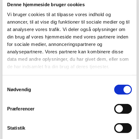
Denne hjemmeside bruger cookies
Vi bruger cookies til at tilpasse vores indhold og
annoncer, til at vise dig funktioner til sociale medier og til
at analysere vores trafik. Vi deler også oplysninger om
din brug af vores hjemmeside med vores partnere inden
for sociale medier, annonceringspartnere og
analysepartnere. Vores partnere kan kombinere disse
data med andre oplysninger, du har givet dem, eller som
de har indsamlet fra din brug af deres tjenester.
Idestrup kirkegård
S
Nødvendig
a
m
t
Præferencer
y
Idestrup Menighedsråd og Nykøbing Falster
k
Menighedsråd har siden 2022 indgået et samarbejde
k
Statistik
om driften af Idestrup kirkgård.
e