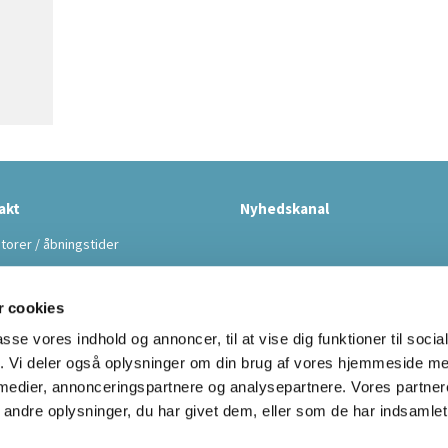
akt
Nyhedskanal
torer / åbningstider
 cookies
passe vores indhold og annoncer, til at vise dig funktioner til soci
fik. Vi deler også oplysninger om din brug af vores hjemmeside m
 medier, annonceringspartnere og analysepartnere. Vores partne
Kontakt
Cookiepolitik
ndre oplysninger, du har givet dem, eller som de har indsamlet 
Privatlivspolitik
Log på ChurchDesk