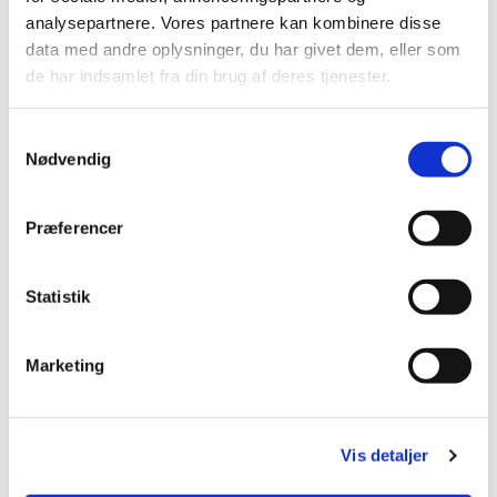
analysepartnere. Vores partnere kan kombinere disse
data med andre oplysninger, du har givet dem, eller som
de har indsamlet fra din brug af deres tjenester.
S
Nødvendig
a
m
t
Præferencer
y
k
k
Statistik
e
v
Marketing
a
l
g
Vis detaljer
Fratergården blev renoveret i 2006 med det
hovedsigte at forskønne og forenkle det