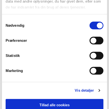
data med andre oplysninger, du har givet dem, eller som
de har indsamlet fra din brug af deres tjenester.
Læs mere her
S
Nødvendig
a
m
t
Præferencer
y
k
k
Statistik
e
v
Marketing
a
Dåb
l
g
Vis detaljer
Læs mere her
Tillad alle cookies