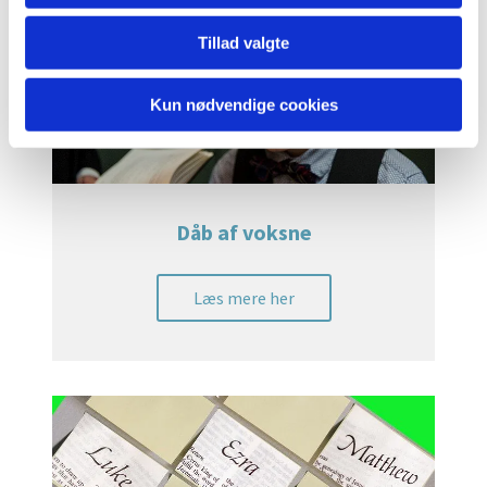
Tillad valgte
Kun nødvendige cookies
Dåb af voksne
Læs mere her