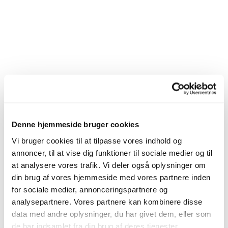
Denne hjemmeside bruger cookies
Sløjfning
Vi bruger cookies til at tilpasse vores indhold og
annoncer, til at vise dig funktioner til sociale medier og til
at analysere vores trafik. Vi deler også oplysninger om
din brug af vores hjemmeside med vores partnere inden
for sociale medier, annonceringspartnere og
Et gravsted kan efter skriftlig anmodning fra
analysepartnere. Vores partnere kan kombinere disse
gravstedsejer (der træffer beslutning på alle
data med andre oplysninger, du har givet dem, eller som
arveberettigedes vegne) til enhver tid sløjfes, men
de har indsamlet fra din brug af deres tjenester.