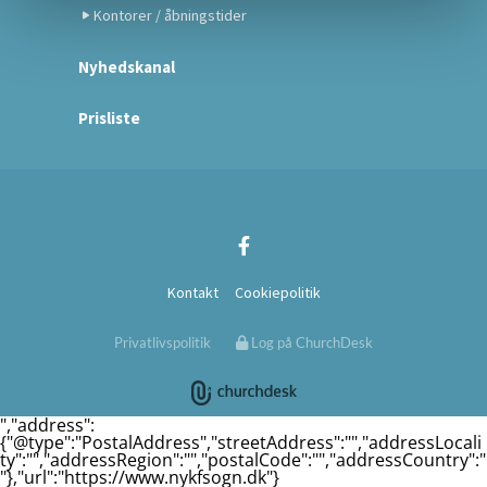
Kontorer / åbningstider
Nyhedskanal
Prisliste
Kontakt
Cookiepolitik
Privatlivspolitik
Log på ChurchDesk
","address":
{"@type":"PostalAddress","streetAddress":"","addressLocali
ty":"","addressRegion":"","postalCode":"","addressCountry":"
"},"url":"https://www.nykfsogn.dk"}