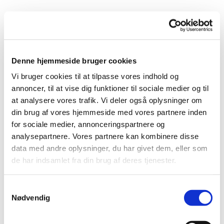
Denne hjemmeside bruger cookies
Vi bruger cookies til at tilpasse vores indhold og
annoncer, til at vise dig funktioner til sociale medier og til
at analysere vores trafik. Vi deler også oplysninger om
din brug af vores hjemmeside med vores partnere inden
Søndagskor - Lindekoret
for sociale medier, annonceringspartnere og
analysepartnere. Vores partnere kan kombinere disse
data med andre oplysninger, du har givet dem, eller som
de har indsamlet fra din brug af deres tjenester.
S
SØNDAGS/GUDSTJENESTEKORET
Nødvendig
a
Lindeskovkirkens Pigekor
m
t