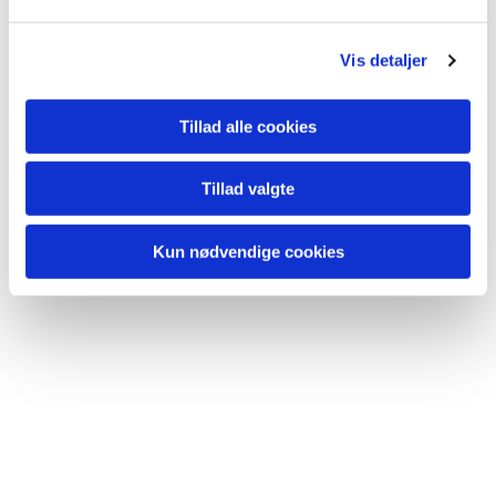
l
lide...
g
Vis detaljer
Tillad alle cookies
Tillad valgte
Kun nødvendige cookies