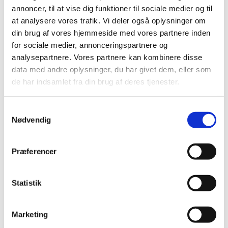
annoncer, til at vise dig funktioner til sociale medier og til
at analysere vores trafik. Vi deler også oplysninger om
din brug af vores hjemmeside med vores partnere inden
for sociale medier, annonceringspartnere og
analysepartnere. Vores partnere kan kombinere disse
data med andre oplysninger, du har givet dem, eller som
de har indsamlet fra din brug af deres tjenester.
Tirsdag 10. august 2027, kl. 10:00
S
Nødvendig
a
Grønsundsvej 32, Grønsundsvej,
m
Nykøbing Falster
t
Præferencer
y
k
k
Statistik
e
v
Marketing
a
Du vil måske også kunne