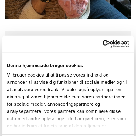
Mandag 10. august 2026, kl. 10:00
Kirkepladsen 3, 4800 Nykøbing F,
Denne hjemmeside bruger cookies
Kirkepladsen 3, 4800 Nykøbing
Vi bruger cookies til at tilpasse vores indhold og
Falster
annoncer, til at vise dig funktioner til sociale medier og til
at analysere vores trafik. Vi deler også oplysninger om
din brug af vores hjemmeside med vores partnere inden
for sociale medier, annonceringspartnere og
analysepartnere. Vores partnere kan kombinere disse
Hver anden mandag, i ulige uger, mødes
data med andre oplysninger, du har givet dem, eller som
strikkegruppen ved Klosterkirken kl. 10 – 12 i
de har indsamlet fra din brug af deres tjenester.
klosterfløjen. Der strikkes til væresteder,