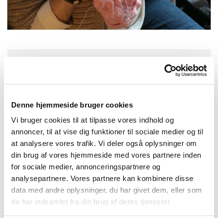
Mandag 24. januar 2028, kl. 10:00
Kirkepladsen 3, 4800 Nykøbing F,
Denne hjemmeside bruger cookies
Kirkepladsen 3, 4800 Nykøbing
Vi bruger cookies til at tilpasse vores indhold og
Falster
annoncer, til at vise dig funktioner til sociale medier og til
at analysere vores trafik. Vi deler også oplysninger om
din brug af vores hjemmeside med vores partnere inden
for sociale medier, annonceringspartnere og
analysepartnere. Vores partnere kan kombinere disse
Hver anden mandag, i ulige uger, mødes
data med andre oplysninger, du har givet dem, eller som
strikkegruppen ved Klosterkirken kl. 10 – 12 i
de har indsamlet fra din brug af deres tjenester.
klosterfløjen. Der strikkes til væresteder,