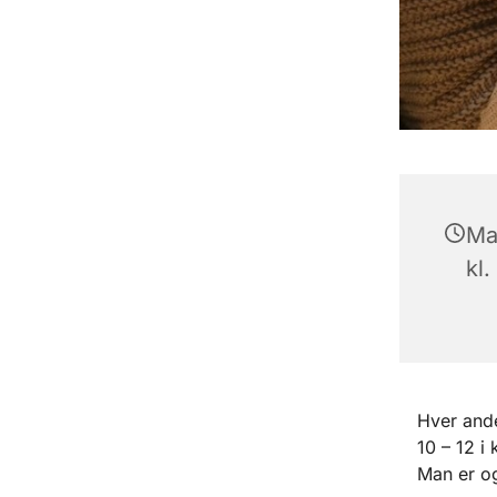
Ma
kl.
Hver ande
10 – 12 i
Man er og