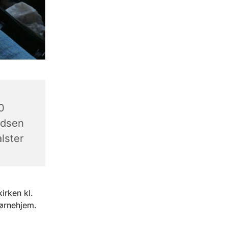
0
adsen
lster
irken kl.
børnehjem.