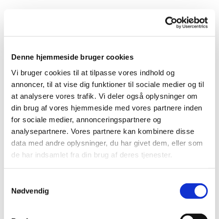
Denne hjemmeside bruger cookies
Vi bruger cookies til at tilpasse vores indhold og
annoncer, til at vise dig funktioner til sociale medier og til
at analysere vores trafik. Vi deler også oplysninger om
din brug af vores hjemmeside med vores partnere inden
for sociale medier, annonceringspartnere og
analysepartnere. Vores partnere kan kombinere disse
data med andre oplysninger, du har givet dem, eller som
Klokkerne ringer for Danmarks befrielse
de har indsamlet fra din brug af deres tjenester.
Den 5. maj ringer alle sognets kirkeklokker fra kl.
S
12.00 til 12.15 i anledning af 80-årsdagen for
Nødvendig
a
Danmarks befrielse.
m
Kirkeministeren har opfordret alle landets kirker til
t