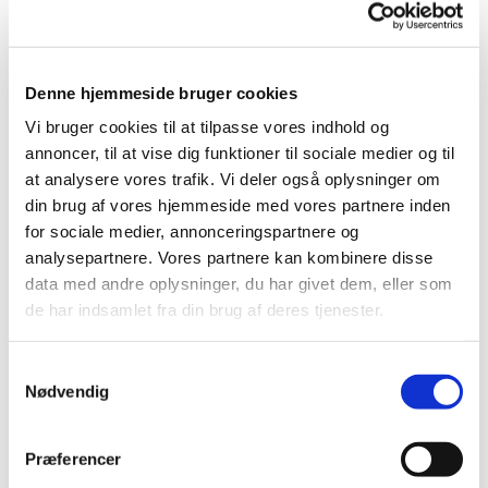
Denne hjemmeside bruger cookies
Vi bruger cookies til at tilpasse vores indhold og
annoncer, til at vise dig funktioner til sociale medier og til
Torsdag 3. september 2026, kl.
at analysere vores trafik. Vi deler også oplysninger om
10:30 - 11:30
din brug af vores hjemmeside med vores partnere inden
for sociale medier, annonceringspartnere og
analysepartnere. Vores partnere kan kombinere disse
data med andre oplysninger, du har givet dem, eller som
de har indsamlet fra din brug af deres tjenester.
Gudstjenester for og med unge og voksne
udviklingshæmmede.
S
4 gange om året holder vi en kort og glad
Nødvendig
a
gudstjeneste.
m
t
Det foregår kl. 10.30 torsdag formiddag i
Præferencer
y
Sundkirken, som er handicapvenlig.