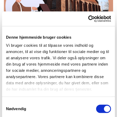
Denne hjemmeside bruger cookies
Onsdag 24. november 2027, kl.
Vi bruger cookies til at tilpasse vores indhold og
10:00
annoncer, til at vise dig funktioner til sociale medier og til
at analysere vores trafik. Vi deler også oplysninger om
Kirkepladsen 3, 4800 Nykøbing F,
din brug af vores hjemmeside med vores partnere inden
Kirkepladsen 3, 4800 Nykøbing
for sociale medier, annonceringspartnere og
analysepartnere. Vores partnere kan kombinere disse
Falster
data med andre oplysninger, du har givet dem, eller som
de har indsamlet fra din brug af deres tjenester.
S
Nødvendig
a
m