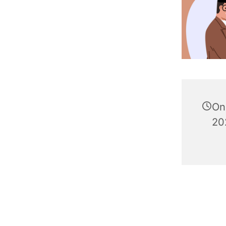
On
202