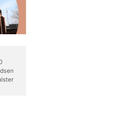
0
adsen
lster