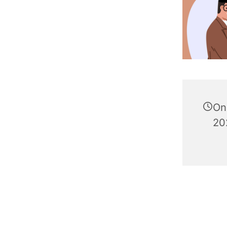
On
202