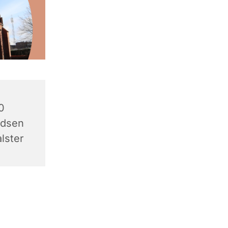
0
adsen
lster