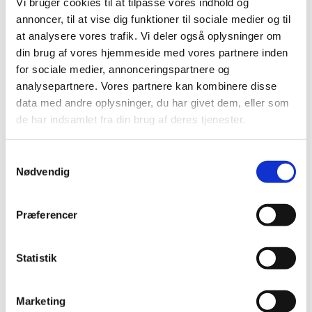
Vi bruger cookies til at tilpasse vores indhold og
annoncer, til at vise dig funktioner til sociale medier og til
at analysere vores trafik. Vi deler også oplysninger om
din brug af vores hjemmeside med vores partnere inden
for sociale medier, annonceringspartnere og
analysepartnere. Vores partnere kan kombinere disse
data med andre oplysninger, du har givet dem, eller som
Torsdag 24. juni 2027, kl. 14:00 -
de har indsamlet fra din brug af deres tjenester.
16:00
S
Lindeskovkirken
Nødvendig
a
m
t
Præferencer
y
Vi samles om fællessang samt kaffe/te og kage.
k
k
Statistik
e
v
Marketing
a