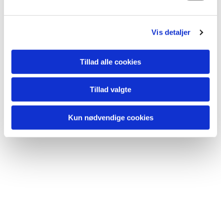
Du vil måske også kunne
l
lide...
g
Vis detaljer
Tillad alle cookies
Tillad valgte
Kun nødvendige cookies