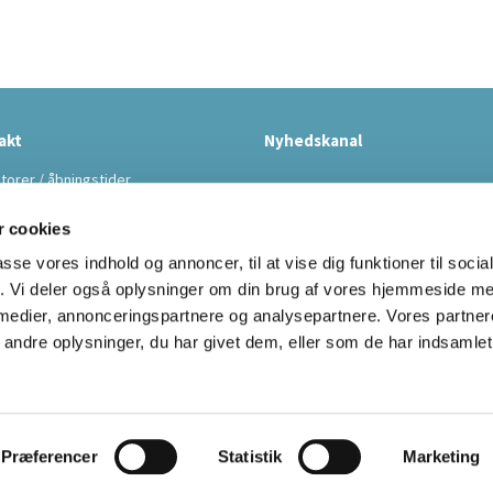
akt
Nyhedskanal
torer / åbningstider
 cookies
passe vores indhold og annoncer, til at vise dig funktioner til soci
fik. Vi deler også oplysninger om din brug af vores hjemmeside m
 medier, annonceringspartnere og analysepartnere. Vores partne
Kontakt
Cookiepolitik
ndre oplysninger, du har givet dem, eller som de har indsamlet 
Privatlivspolitik
Log på ChurchDesk
Præferencer
Statistik
Marketing