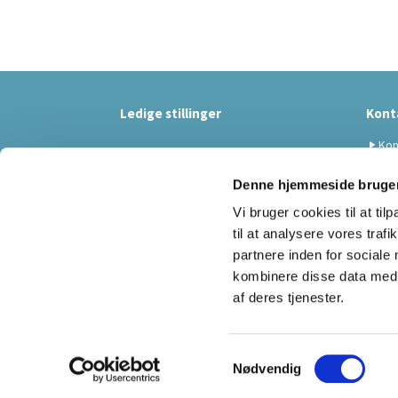
Ledige stillinger
Kont
Kon
Denne hjemmeside bruger
Vi bruger cookies til at til
til at analysere vores tra
partnere inden for sociale
kombinere disse data med a
af deres tjenester.
S
Nødvendig
a