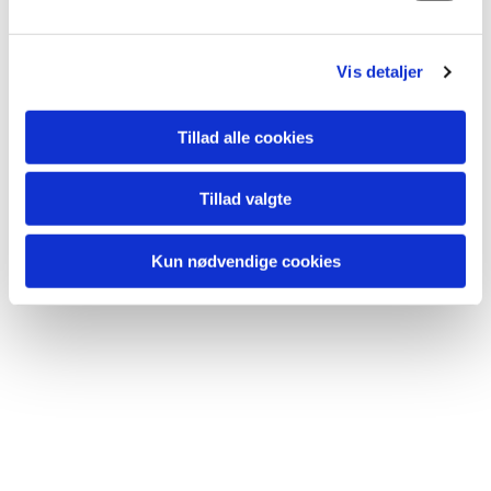
Du vil måske også kunne
l
lide...
g
Vis detaljer
Tillad alle cookies
Tillad valgte
Kun nødvendige cookies