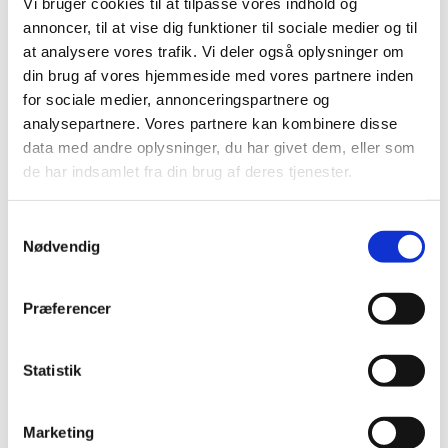
Vi bruger cookies til at tilpasse vores indhold og
annoncer, til at vise dig funktioner til sociale medier og til
at analysere vores trafik. Vi deler også oplysninger om
din brug af vores hjemmeside med vores partnere inden
for sociale medier, annonceringspartnere og
analysepartnere. Vores partnere kan kombinere disse
data med andre oplysninger, du har givet dem, eller som
Torsdag 11. februar 2027, kl. 14:00 -
de har indsamlet fra din brug af deres tjenester.
16:00
S
Lindeskovkirken
Nødvendig
a
m
t
Præferencer
y
Vi samles om fællessang samt kaffe/te og kage.
k
k
Statistik
e
v
Marketing
a