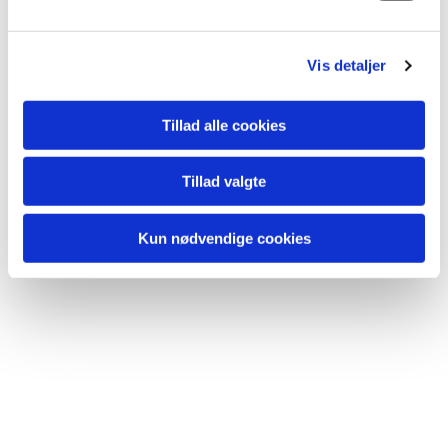
Du vil måske også kunne
l
lide...
g
Vis detaljer
Tillad alle cookies
Tillad valgte
Kun nødvendige cookies