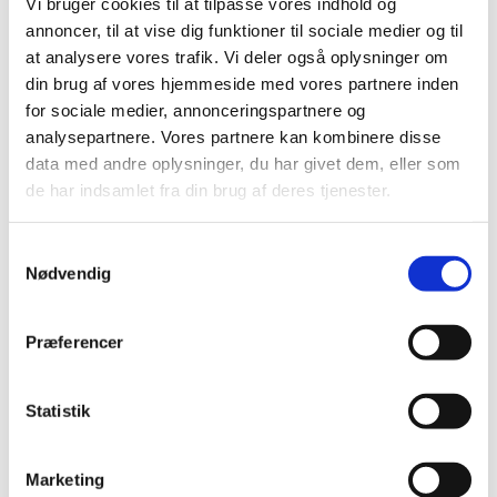
Vi bruger cookies til at tilpasse vores indhold og
annoncer, til at vise dig funktioner til sociale medier og til
at analysere vores trafik. Vi deler også oplysninger om
din brug af vores hjemmeside med vores partnere inden
for sociale medier, annonceringspartnere og
analysepartnere. Vores partnere kan kombinere disse
data med andre oplysninger, du har givet dem, eller som
Torsdag 22. oktober 2026, kl. 14:00
de har indsamlet fra din brug af deres tjenester.
- 16:00
S
Lindeskovkirken
Nødvendig
a
m
t
Præferencer
y
Vi samles om fællessang samt kaffe/te og kage.
k
k
Statistik
e
v
Marketing
a