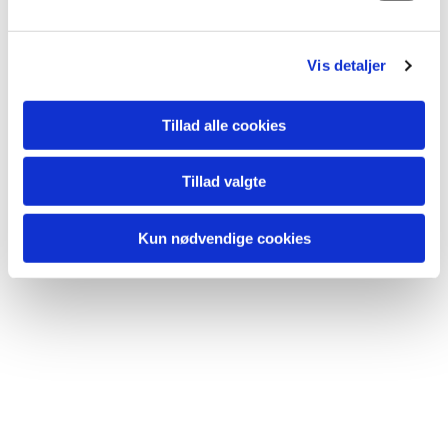
Du vil måske også kunne
l
lide...
g
Vis detaljer
Tillad alle cookies
Tillad valgte
Kun nødvendige cookies