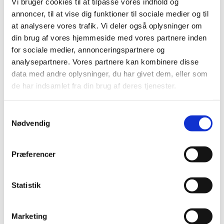
Vi bruger cookies til at tilpasse vores indhold og
annoncer, til at vise dig funktioner til sociale medier og til
at analysere vores trafik. Vi deler også oplysninger om
din brug af vores hjemmeside med vores partnere inden
for sociale medier, annonceringspartnere og
analysepartnere. Vores partnere kan kombinere disse
data med andre oplysninger, du har givet dem, eller som
Torsdag 10. september 2026, kl.
de har indsamlet fra din brug af deres tjenester.
14:00 - 16:00
S
Lindeskovkirken
Nødvendig
a
m
t
Præferencer
y
Vi samles om fællessang samt kaffe/te og kage.
k
k
Statistik
e
v
Marketing
a